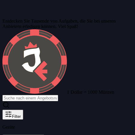
Entdecken Sie
Tausende von Aufgaben
, die Sie bei unseren
Anbietern erledigen können. Viel Spaß!
1 Dollar = 1000 Münzen
Filter
Geräte