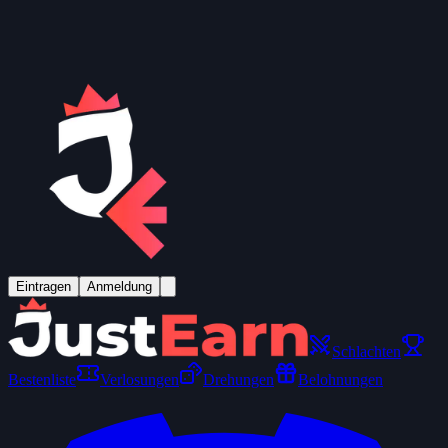
Eintragen
Anmeldung
Schlachten
Bestenliste
Verlosungen
Drehungen
Belohnungen