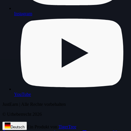
Instagram
YouTube
JustEarn | Alle Rechte vorbehalten
©
Urheberrecht 2026
Ein Produkt von
TigerTree
.
Deutsch