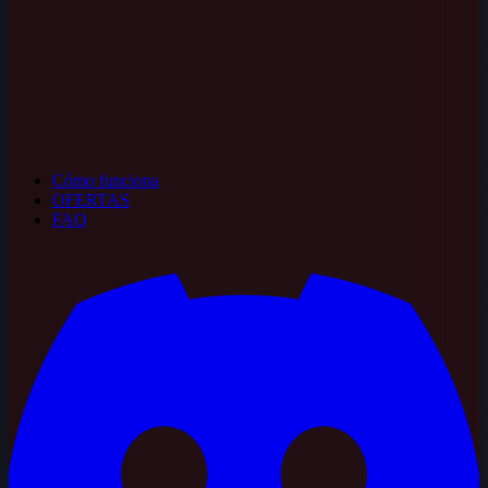
Cómo funciona
OFERTAS
FAQ