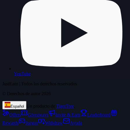
YouTube
JustEarn | Todos los derechos reservados
©
Derechos de autor 2026
Un producto de
TigerTree
.
Español
Offers
Giveaways
Invite & Earn
Leaderboard
Rewards
Juegos
Withdraw
Ayuda