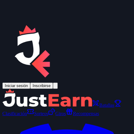
Iniciar sesión
Inscribirse
Batallas
Clasificación
Sorteos
Giros
Recompensas